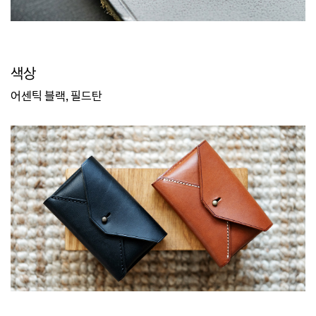
색상
어센틱 블랙, 필드탄