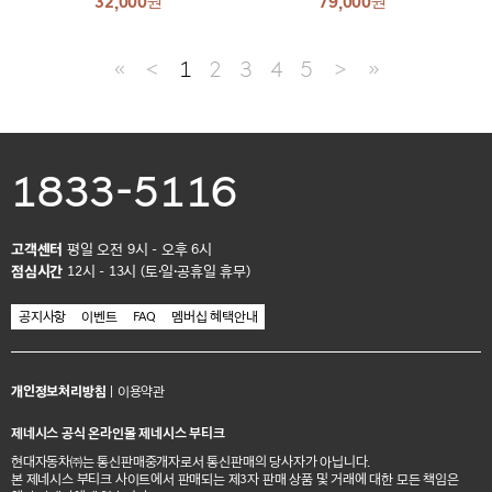
32,000
원
79,000
원
≪
＜
1
2
3
4
5
＞
≫
1833-5116
고객센터
평일 오전 9시 - 오후 6시
점심시간
12시 - 13시 (토·일·공휴일 휴무)
공지사항
이벤트
FAQ
멤버십 혜택안내
개인정보처리방침
|
이용약관
제네시스 공식 온라인몰 제네시스 부티크
현대자동차㈜는 통신판매중개자로서 통신판매의 당사자가 아닙니다.
본 제네시스 부티크 사이트에서 판매되는 제3자 판매 상품 및 거래에 대한 모든 책임은