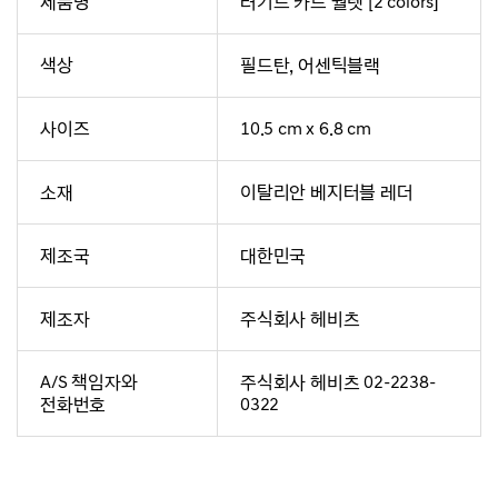
제품명
러기드 카드 월렛 [2 colors]
색상
필드탄, 어센틱블랙
사이즈
10.5 cm x 6.8 cm
소재
이탈리안 베지터블 레더
제조국
대한민국
제조자
주식회사 헤비츠
A/S 책임자와
주식회사 헤비츠 02-2238-
전화번호
0322